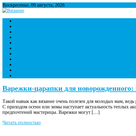
Воскресенье, 09 августа, 2026
Множество полезной информации о вязании
Варежки
Вязание
Игрушки
Кофты
Крючок
Начинающим
Носки
Спицы
Тапки
Шапки
Шарфы
Контакты
Варежки-царапки для новорожденного:
Такой навык как вязание очень полезен для молодых мам, ведь
С приходом осени или зимы наступает актуальность теплых акс
предпочтений мастерицы. Варежки могут […]
Читать полностью