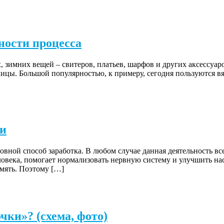
ности процесса
х, зимних вещей – свитеров, платьев, шарфов и других аксессуар
пицы. Большой популярностью, к примеру, сегодня пользуются в
жи
сновной способ заработка. В любом случае данная деятельность в
ловека, помогает нормализовать нервную систему и улучшить на
амять. Поэтому […]
чки»? (схема, фото)