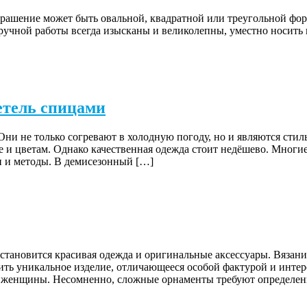
украшение может быть овальной, квадратной или треугольной фор
 ручной работы всегда изысканы и великолепны, уместно носить 
етель спицами
 Они не только согревают в холодную погоду, но и являются ст
е и цветам. Однако качественная одежда стоит недёшево. Мно
ки и методы. В демисезонный […]
 становится красивая одежда и оригинальные аксессуары. Вязан
чить уникальное изделие, отличающееся особой фактурой и инт
й женщины. Несомненно, сложные орнаменты требуют определен