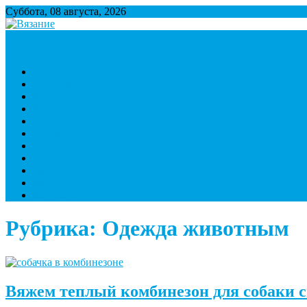
Суббота, 08 августа, 2026
Вязание
Множество полезной информации о вязании
Варежки
Игрушки
Кофты
Крючок
Начинающим
Носки
Спицы
Тапки
Шапки
Шарфы
Контакты
Рубрика:
Одежда животным
Вяжем теплый комбинезон для собаки 