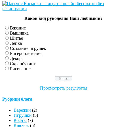
Какой вид рукоделия Ваш любимый?
Вязание
Вышивка
Шитье
Лепка
Создание игрушек
Бисероплетение
Декор
Скрапбукинг
Рисование
Просмотреть результаты
Рубрики блога
Варежки
(2)
Игрушки
(5)
Кофты
(7)
Крючок
(5)