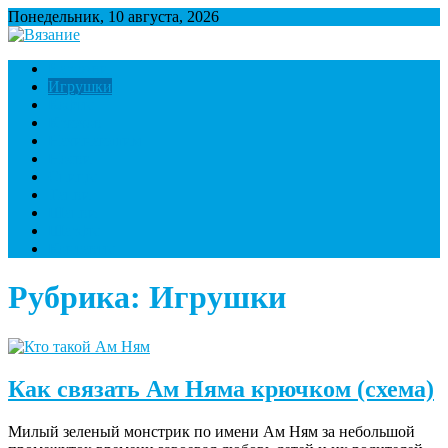
Понедельник, 10 августа, 2026
Вязание
Множество полезной информации о вязании
Варежки
Игрушки
Кофты
Крючок
Начинающим
Носки
Спицы
Тапки
Шапки
Шарфы
Контакты
Рубрика:
Игрушки
Как связать Ам Няма крючком (схема)
Милый зеленый монстрик по имени Ам Ням за небольшой