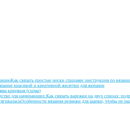
Как связать простые носки спицами: инструкция по вязан
язание красивой и креативной жилетки для женщин
яма крючком (схема)
Как связать варежки на двух спицах: по
Особенности вязания резинки для шапки, чтобы не ра