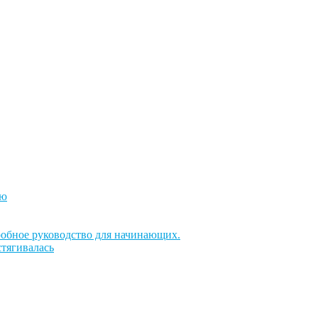
ию
дробное руководство для начинающих.
стягивалась