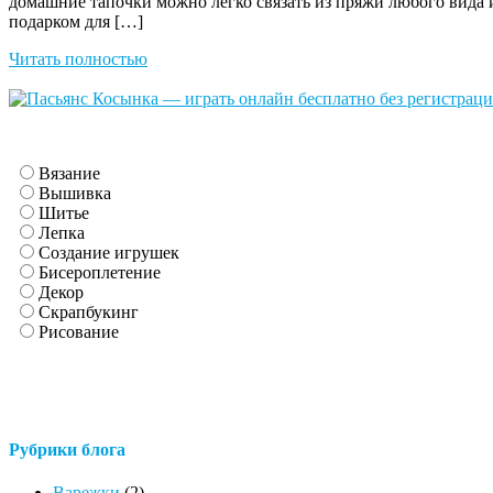
домашние тапочки можно легко связать из пряжи любого вида и
подарком для […]
Читать полностью
Вязание
Вышивка
Шитье
Лепка
Создание игрушек
Бисероплетение
Декор
Скрапбукинг
Рисование
Рубрики блога
Варежки
(2)