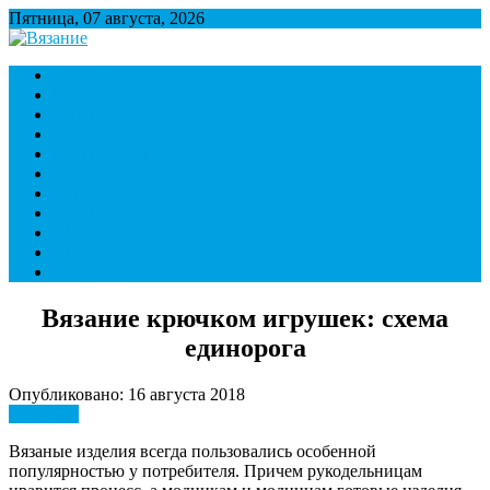
Пятница, 07 августа, 2026
Вязание
Множество полезной информации о вязании
Варежки
Игрушки
Кофты
Крючок
Начинающим
Носки
Спицы
Тапки
Шапки
Шарфы
Контакты
Вязание крючком игрушек: схема
единорога
Опубликовано: 16 августа 2018
Игрушки
Вязаные изделия всегда пользовались особенной
популярностью у потребителя. Причем рукодельницам