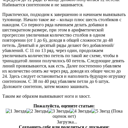
Набивается синтепоном и не зашивается.
Практически, подходим к завершению и начинаем вывязывать
туловище. Начало такое же – кольцо плюс шесть столбиков с
накидом. Со первого ряда начинаем делать добавки в
шестикратном размере, при этом в арифметической
прогрессии увеличивая количество столбов в одном
повторении (от 1 до 6), доходя в общей сложности до 48
петель. Девятый и десятый ряды делают без добавлений/
убавлений. С 11 по 13 ряд, через один, продолжаем
увеличивать количество петель по такой же схеме, чтобы в
тринадцатой линии получилось 60 петель. Следующие девять
линий провязываются, как есть. Далее постепенно убавляем
их количество опять же через ряд, доводя их общее число до
24. Здесь следует остановиться и наполнить будущую игрушку
синтепоном. С 38 по 40 ряд убавляем петли до 6 штук.
Доложите синтепон, затем можно зашивать.
Таким же образом вывязывают ноги и хвост.
Пожалуйста, оцените статью:
(Пока
оценок нет)
Загрузка...
Сохранить себе или поделиться с друзьями: