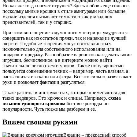
нравится процесс, а модникам и модницам готовые изделия.
Но как же тогда насчет игрушек? Здесь любовь еще сильнее,
поскольку милые крошки в стиле амигурами или большие
мягкие изделия вызывают симпатию как у младших
представителей, так и у старших.
При этом воплощение задуманного мастерицы умудряются
совершить как из остатков пряжи, так и на заказ из лучшей
шерсти. Подобные творения могут изготавливаться
исключительно для собственного использования или на
подарок и продажу. Разнообразие вариантов как делать такие
игрушки, бесчисленное, а в интернете можно найти
значительное число схем и уроков. Также популярностью
пользуется совмещение техник – например, часть вязаная, а
часть сшитая из ткани или фетра. Все это сильно развязывает
руки и позволяет фантазии разгуляться.
Также разница в инструментах, которые применяются для
таких шедевров. Это крючок и спицы. Например,
схема
вязания единорога крючком
бьет все рекорды по
популярности. Чуть позже мы разберем и ее.
Вяжем своими руками
Вязание – прекрасный способ