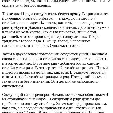
соответственно, умножая предыдущее число на шесть. 11 и 12
опять вяжут без добавления.
Также для 11 ряда следует взять белую пряжу. В тринадцатом
применяют опять 6 прибавок — в каждую петлю по 7
столбиков с накидом. 14 вязать, как есть, а с пятнадцатого
ряда требуется убавлять количество петель. Делать это нужно
в таком же количестве, как была прибавка, лишь с той
разницей, что это происходит через одну линию. Так до
тридцать второго ряда. В конце голову наполняют
наполнителем и зашивают. Одна часть готова.
Затем в двухразовом повторении создаются ушки. Начинаем
снова с кольца и шести столбиков с накидом, и так провязать
и вторую линию. В третьем ряду добавляется по одному
столбику три раза. В четвертом – 2 столбика три раза. Пятый
и шестой провязываются так, как есть. В седьмом требуется
отнимать по 2 столбика трижды за ряд. Последний восьмой
заканчивать без изменений. Эти детали не наполняются
синтепоном.
Следующий на очереди рог. Начальное колечко обвязываем 4-
мя столбиками с накидом. В следующем ряду делаем две
прибавки по одному столбику. Затем один ряд провязываем,
как есть, а в следующем прибавляем один столбик. И так
чередуем до 12 ряда. В конце должно получиться 12 петель.