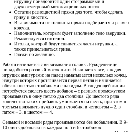
игрушку понадобится один стограммовый и
двухсотметровый моток акриловых ниток.
Остатки разноцветной пряжи для того, чтобы сделать
гриву и хвостик.
В зависимости от толщины пряжи подбирается и размер
крючка.
Наполнитель, которым будет заполнено тело зверушки.
Рекомендуется синтепон.
Иголка, которой будут сшиваться части игрушки, а
также приделываться грива.
Глазки по желанию.
Работа начинается с вывязывания головы. Рукодельнице
понадобится розовый моток нити. Начинается все, как для
игрушек амигурами: на палец наматывается несколько колец,
изнутри которых протягивается первая петля и начинается
обвязка шестью столбиками с накидом. В следующей линии
потребуется сделать шесть добавок – с равным промежутком
провязывать в одну петлю два столбика. До шестого ряда
количество таких прибавок умножается на шесть, при этом в
третьем ввязывать нужно один столбик, в четвертом – 2, в
пятом – 3, в шестом — 4.
Седьмой и восьмой ряды провязываются без добавления. В 9-
10 опять добавляют в каждом по 5 и 6 столбиков