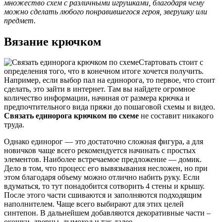
множество схем с различными игрушками, благодаря чему
можно сделать любого понравившегося героя, зверушку или
предмет.
Вязание крючком
Стартовать стоит с
определения того, что в конечном итоге хочется получить.
Например, если выбор пал на единорога, то первое, что стоит
сделать, это зайти в интернет. Там вы найдете огромное
количество информации, начиная от размера крючка и
предпочтительного вида пряжи до пошаговой схемы и видео.
Связать единорога крючком по схеме
не составит никакого
труда.
Однако единорог — это достаточно сложная фигура, а для
новичков чаще всего рекомендуется начинать с простых
элементов. Наиболее встречаемое предложение — домик.
Дело в том, что процесс его вывязывания несложен, но при
этом благодаря объему можно отлично набить руку. Если
вдуматься, то тут понадобится сотворить 4 стены и крышу.
После этого части сшиваются и заполняются подходящим
наполнителем. Чаще всего выбирают для этих целей
синтепон. В дальнейшем добавляются декоративные части –
окошки, дверцы, дымоход и так далее.