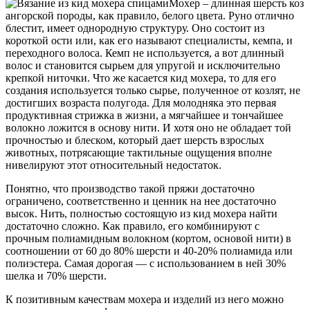
Мохер – длинная шерсть коз
ангорской породы, как правило, белого цвета. Руно отлично
блестит, имеет однородную структуру. Оно состоит из
короткой ости или, как его называют специалисты, кемпа, и
переходного волоса. Кемп не используется, а вот длинный
волос и становится сырьем для упругой и исключительно
крепкой ниточки. Что же касается кид мохера, то для его
создания используется только сырье, полученное от козлят, не
достигших возраста полугода. Для молодняка это первая
продуктивная стрижка в жизни, а мягчайшее и тончайшее
волокно ложится в основу нити. И хотя оно не обладает той
прочностью и блеском, который дает шерсть взрослых
животных, потрясающие тактильные ощущения вполне
нивелируют этот относительный недостаток.
Понятно, что производство такой пряжи достаточно
ограничено, соответственно и ценник на нее достаточно
высок. Нить, полностью состоящую из кид мохера найти
достаточно сложно. Как правило, его комбинируют с
прочным полиамидным волокном (кортом, основой нити) в
соотношении от 60 до 80% шерсти и 40-20% полиамида или
полиэстера. Самая дорогая — с использованием в ней 30%
шелка и 70% шерсти.
К позитивным качествам мохера и изделий из него можно