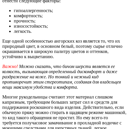
отнести следующие факторы:
гипоаллергенность;
комфортность;
прочность;
износостойкость;
легкость.
Еще одной особенностью ангорских коз является то, что их
природный цвет, в основном белый, поэтому сырье отлично
окрашивается в широкую палитру цветов и оттенков,
устойчиво к выцветанию.
Важно!
Можно сказать, что бичом шерсти является ее
колкость, вызывающая определенный дискомфорт и даже
раздражение на коже. Но тонкий и нежный кид
противоречит этим стереотипам, создавая для владельцев
вещи максимум удобства и комфорта.
Многие рукодельницы считают этот материал слишком
капризным, требующим больших затрат сил и средств для
поддержания роскошного вида изделия. Действительно, если
обычную пряжу можно стирать в щадящем режиме машинкой,
то кид такого обращения не простит. Но ему всего-то
требуется получасовое замачивание в прохладной водичке с
моющими средствами для шерстяных тканей, легкое