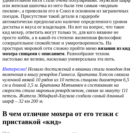
удивительной нити стали очень популярными. Мужской шарф
или женская шапочка из него были тем самым «модным
писком», а привозили его в Союз в основном из заграничных
поездок. Присутствие такой детали в гардеробе
автоматически предполагало наличие определенного уровня
достатка и вкуса ее владельцев. Но вот на вопрос, что такое
кид мохер, ответить могут только те, для кого вязание не
просто хобби, а в какой-то степени жизненная философия:
созерцательное спокойствие и умиротворенность. На
просторах мировой сети сложно пройти мимо
вязания из кид
мохера спицами с описанием
. Разнообразие техник
настолько же велико, насколько универсальна эта нить.
Интересно!
Немало достижений в вязании стали поводом для
включения в книгу рекордов Гиннеса. Британка Хопсон связала
чулочной вязкой 10 рядов из 10 петель спицами диаметром 6,5
см и длиной 3,5 м. Британка Мэтьюмен в состязаниях на
скорость стала мировым рекордсменом, связав за минуту 111
петель. Жители Эббифилд-Хаузиза создали самый длинный
шарф – 32 км 200 м.
В чем отличие мохера от его тезки с
приставкой «кид»