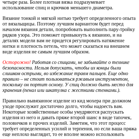
четыре раза. Более плотная вязка подразумевает
использование спиц и крючков меньшего диаметра.
Вязание тонкой и мягкой нитью требует определенного опыта
от вязальщицы. Поэтому лучшим вариантом будет перед
началом вязания детали, попробовать выполнить пару-тройку
рядков узора. Это поможет привыкнуть к вязанию, и на
деталях модели вам не придется регулировать натяжение
нитки и плотность петель, что может сказаться на внешнем
виде изделия не самым лучшим образом.
Осторожно!
Работая со спицами, не забывайте о технике
безопасности. Нельзя допускать, чтобы их концы были
слишком острыми, во избежание травм пальцев. Еще одно
правило – не стоит пользоваться ржавым инструментом,
поскольку он портит основу. У спиц должно быть место для
хранения (пенал или шкатулка с жесткими стенками.).
Правильно вывязанное изделие из кид мохера при должном
уходе прослужит достаточно долго, чтобы надоесть вам.
Некоторые хозяйственные особы умудряются распускать
изделия из него и давать пряже второй шанс в виде тапочек,
половичков и прочих изделий. Заметим, что этот процесс
требует определенных усилий и терпения, но если ваша пряжа
еще неплохо выглядит, то ее вполне можно использовать