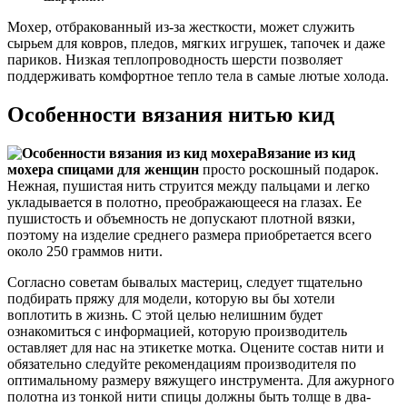
Мохер, отбракованный из-за жесткости, может служить
сырьем для ковров, пледов, мягких игрушек, тапочек и даже
париков. Низкая теплопроводность шерсти позволяет
поддерживать комфортное тепло тела в самые лютые холода.
Особенности вязания нитью кид
Вязание из кид
мохера спицами для женщин
просто роскошный подарок.
Нежная, пушистая нить струится между пальцами и легко
укладывается в полотно, преображающееся на глазах. Ее
пушистость и объемность не допускают плотной вязки,
поэтому на изделие среднего размера приобретается всего
около 250 граммов нити.
Согласно советам бывалых мастериц, следует тщательно
подбирать пряжу для модели, которую вы бы хотели
воплотить в жизнь. С этой целью нелишним будет
ознакомиться с информацией, которую производитель
оставляет для нас на этикетке мотка. Оцените состав нити и
обязательно следуйте рекомендациям производителя по
оптимальному размеру вяжущего инструмента. Для ажурного
полотна из тонкой нити спицы должны быть толще в два-