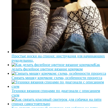
Простые носки на спицах: инструкция для начинающих
рукодельниц.
Как
делать филейное цветное вязание крючком
Связать мишку крючком: схема, особенности процесса
Техники вязания спицами по диагонали с описанием
схем