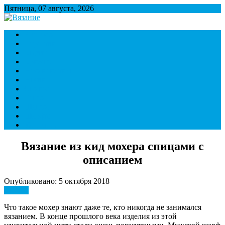
Пятница, 07 августа, 2026
Вязание
Множество полезной информации о вязании
Варежки
Игрушки
Кофты
Крючок
Начинающим
Носки
Спицы
Тапки
Шапки
Шарфы
Контакты
Вязание из кид мохера спицами с
описанием
Опубликовано: 5 октября 2018
Спицы
Что такое мохер знают даже те, кто никогда не занимался
вязанием. В конце прошлого века изделия из этой