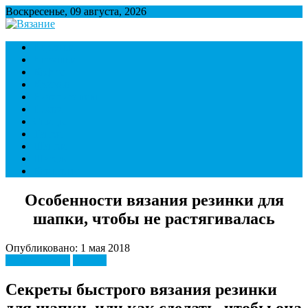
Воскресенье, 09 августа, 2026
Вязание
Множество полезной информации о вязании
Варежки
Игрушки
Кофты
Крючок
Начинающим
Носки
Спицы
Тапки
Шапки
Шарфы
Контакты
Особенности вязания резинки для
шапки, чтобы не растягивалась
Опубликовано: 1 мая 2018
Начинающим
Шапки
Секреты быстрого вязания резинки
для шапки, или как сделать, чтобы она