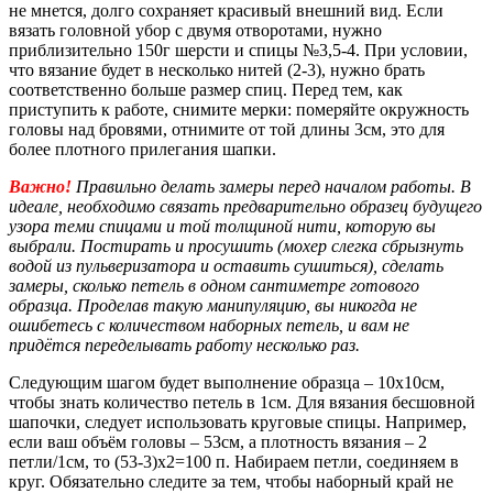
не мнется, долго сохраняет красивый внешний вид. Если
вязать головной убор с двумя отворотами, нужно
приблизительно 150г шерсти и спицы №3,5-4. При условии,
что вязание будет в несколько нитей (2-3), нужно брать
соответственно больше размер спиц. Перед тем, как
приступить к работе, снимите мерки: померяйте окружность
головы над бровями, отнимите от той длины 3см, это для
более плотного прилегания шапки.
Важно!
Правильно делать замеры перед началом работы. В
идеале, необходимо связать предварительно образец будущего
узора теми спицами и той толщиной нити, которую вы
выбрали. Постирать и просушить (мохер слегка сбрызнуть
водой из пульверизатора и оставить сушиться), сделать
замеры, сколько петель в одном сантиметре готового
образца. Проделав такую манипуляцию, вы никогда не
ошибетесь с количеством наборных петель, и вам не
придётся переделывать работу несколько раз.
Следующим шагом будет выполнение образца – 10х10см,
чтобы знать количество петель в 1см. Для вязания бесшовной
шапочки, следует использовать круговые спицы. Например,
если ваш объём головы – 53см, а плотность вязания – 2
петли/1см, то (53-3)х2=100 п. Набираем петли, соединяем в
круг. Обязательно следите за тем, чтобы наборный край не