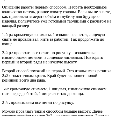
Описание работы первым способом. Набрать необходимое
количество петель, равное охвату головы. Если вы не знаете,
как правильно замерять объём и глубину для будущего
изделия, пользуйтесь уже готовыми таблицами с расчетом на
каждый размер.
1-й р.: кромочную снимаем, 1 изнаночная петля, лицевую
снять не провязывая, нить за работой. Так продолжать до
конца.
2-й р.: провязать все петли по рисунку – изнаночные
изнаночными петлями, а лицевые лицевыми. Повторять
первый и второй ряды на нужную высоту.
Второй способ похожий на первый. Это итальянская резинка
2х2 с эластичным краем. Край будет выполнен полой
резинкой всего два ряда.
1-й: кромочную снимаем, 1 лицевая, изнаночную снимаем,
нить перед работой, 1 лицевая и так до конца.
2-й : провязываем все петли по рисунку.
Можно провязать таким способом больше высоту. Далее,
следует перейти на узор 2х2 – кромочную снимаем, 2 петли