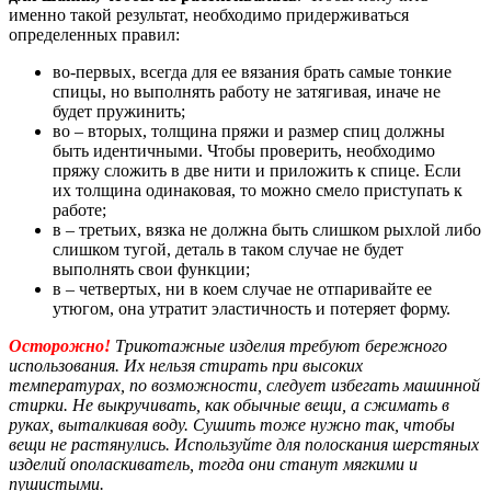
именно такой результат, необходимо придерживаться
определенных правил:
во-первых, всегда для ее вязания брать самые тонкие
спицы, но выполнять работу не затягивая, иначе не
будет пружинить;
во – вторых, толщина пряжи и размер спиц должны
быть идентичными. Чтобы проверить, необходимо
пряжу сложить в две нити и приложить к спице. Если
их толщина одинаковая, то можно смело приступать к
работе;
в – третьих, вязка не должна быть слишком рыхлой либо
слишком тугой, деталь в таком случае не будет
выполнять свои функции;
в – четвертых, ни в коем случае не отпаривайте ее
утюгом, она утратит эластичность и потеряет форму.
Осторожно!
Трикотажные изделия требуют бережного
использования. Их нельзя стирать при высоких
температурах, по возможности, следует избегать машинной
стирки. Не выкручивать, как обычные вещи, а сжимать в
руках, выталкивая воду. Сушить тоже нужно так, чтобы
вещи не растянулись. Используйте для полоскания шерстяных
изделий ополаскиватель, тогда они станут мягкими и
пушистыми.