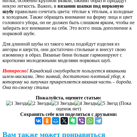
нитки, особенно крупной вязкой, оживят образ и придадут
некую легкость. Важно, в
вязании шапки под норковую
шубу
правильно сочетать цвета: тёплые к тёплым, а холодные
к холодным. Также обращать внимание на форму лица и цвет
головного убора, он не должен быть слишком ярким, чтобы не
забирать все внимание на себя. Это всего лишь дополнение к
норковой шубе.
Для длинной шубы из такого меха подойдут изделия из
ангоры и шерсти, они достаточно стильные и внесут свою
изюминку в образ. Вязаные бини больше гармонируют с
короткими молодежными моделями норковых шуб.
Интересно!
Канадский сноубордист пользуется вязаными
шлем-масками. Это зимний, достаточно плотный убор, к
которому на липучках прикрепляется вязаная часть – борода.
Она по-своему стильн
Пожалуйста, оцените статью:
(Пока
оценок нет)
Сохранить себе или поделиться с друзьями:
Вам также может понравиться