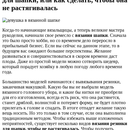
не растягивалась
Когда-то начинающие вязальщицы, а теперь великие мастера
рукоделия, начинали свое ремесло с
вязания шапки
. Сначала
это было просто хобби, но со временем дело переросло в
прибыльный бизнес. Если вы сейчас на данном этапе, то в
будущем вас ожидают большие перспективы. Желание
развиваться и совершенствоваться в скором времени даст
плоды. Даже из простой модели можно сотворить шедевр,
который порадует хозяйку в любую погоду любого времени
года.
Большинство моделей начинаются с вывязывания резинки,
заканчивая макушкой. Какую бы вы не выбрали модель
вязанного головного убора, и какие бы нитки не приобрели
для его изготовления, всегда есть риск, что она растянется,
станет дряблой, волнистой и потеряет форму, не будет плотно
прилегать к голове и спадать. В итоге отпадет желание такую
вещь носить. Но это только в том случае, если она выполнена
традиционным методом. Чтобы избежать выше изложенных
неприятностей, существует несколько видов
вязания резинки
для шапки, чтобы не растягивалась
. Чтобы получить