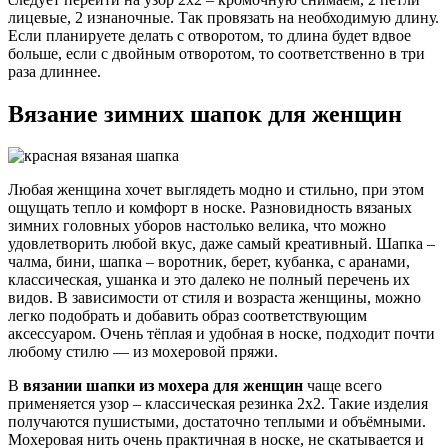
лицевые, 2 изнаночные. Так провязать на необходимую длину.
Если планируете делать с отворотом, то длина будет вдвое
больше, если с двойным отворотом, то соответственно в три
раза длиннее.
Вязание зимних шапок для женщин
Любая женщина хочет выглядеть модно и стильно, при этом
ощущать тепло и комфорт в носке. Разновидность вязаных
зимних головных уборов настолько велика, что можно
удовлетворить любой вкус, даже самый креативный. Шапка –
чалма, бини, шапка – воротник, берет, кубанка, с аранами,
классическая, ушанка и это далеко не полный перечень их
видов. В зависимости от стиля и возраста женщины, можно
легко подобрать и добавить образ соответствующим
аксессуаром. Очень тёплая и удобная в носке, подходит почти
любому стилю — из мохеровой пряжи.
В
вязании шапки из мохера для женщин
чаще всего
применяется узор – классическая резинка 2х2. Такие изделия
получаются пушистыми, достаточно теплыми и объёмными.
Мохеровая нить очень практичная в носке, не скатывается и