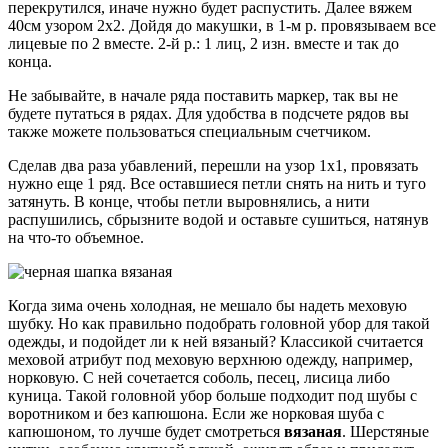
перекрутился, иначе нужно будет распустить. Далее вяжем
40см узором 2х2. Дойдя до макушки, в 1-м р. провязываем все
лицевые по 2 вместе. 2-й р.: 1 лиц, 2 изн. вместе и так до
конца.
Не забывайте, в начале ряда поставить маркер, так вы не
будете путаться в рядах. Для удобства в подсчете рядов вы
также можете пользоваться специальным счетчиком.
Сделав два раза убавлений, перешли на узор 1х1, провязать
нужно еще 1 ряд. Все оставшиеся петли снять на нить и туго
затянуть. В конце, чтобы петли выровнялись, а нити
распушились, сбрызните водой и оставьте сушиться, натянув
на что-то объемное.
Когда зима очень холодная, не мешало бы надеть меховую
шубку. Но как правильно подобрать головной убор для такой
одежды, и подойдет ли к ней вязаный? Классикой считается
меховой атрибут под меховую верхнюю одежду, например,
норковую. С ней сочетается соболь, песец, лисица либо
куница. Такой головной убор больше подходит под шубы с
воротником и без капюшона. Если же норковая шуба с
капюшоном, то лучше будет смотреться
вязаная
. Шерстяные