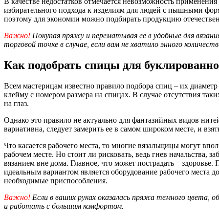
В качестве недостатков отмечается невозможность применения 
избирательного подхода к изделиям для людей с пышными форм
поэтому для экономии можно подбирать продукцию отечестве
Важно!
Покупая пряжу и перематывая ее в удобные для вязани
торговой точке в случае, если вам не хватило энного количес
Как подобрать спицы для буклированно
Всем мастерицам известно правило подбора спиц – их диаметр 
клейму с номером размера на спицах. В случае отсутствия та
на глаз.
Однако это правило не актуально для фантазийных видов нитей
вариативна, следует замерить ее в самом широком месте, и взя
Что касается рабочего места, то многие вязальщицы могут вполн
рабочем месте. Но стоит ли рисковать, ведь гнев начальства, 
вязанием вне дома. Главное, что может пострадать – здоровье.
идеальным вариантом является оборудование рабочего места до
необходимые приспособления.
Важно!
Если в ваших руках оказалась пряжа темного цвета, о
и работать с большим комфортом.