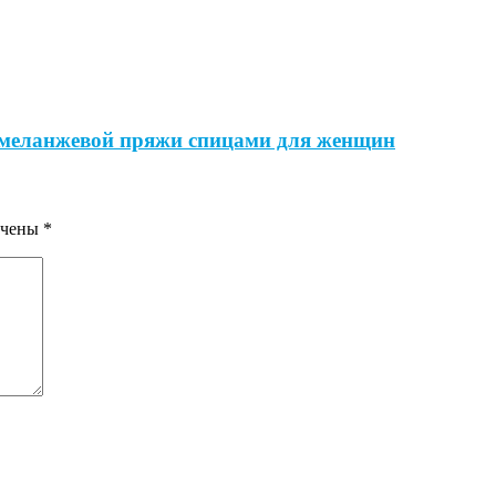
й меланжевой пряжи спицами для женщин
ечены
*