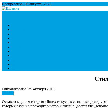
Воскресенье, 09 августа, 2026
Вязание
Множество полезной информации о вязании
Варежки
Игрушки
Кофты
Крючок
Начинающим
Носки
Спицы
Тапки
Шапки
Шарфы
Контакты
Стил
Опубликовано: 25 октября 2018
Спицы
Оставаясь одним из древнейших искусств создания одежды, это
которых вязание проходит быстро и плавно, доставляя удоволь