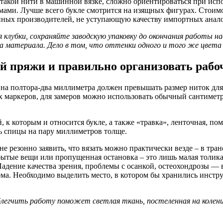
такой нити в машинной вязке, сложно ориентироваться при испо
ами. Лучше всего букле смотрится на изящных фигурах. Стоимо
нных производителей, не уступающую качеству импортных анал
я клубки, сохраняйте заводскую упаковку до окончания работы н
тва материала. Дело в том, что оттенки одного и того же цвет
й пряжи и правильно организовать рабо
на полтора-два миллиметра должен превышать размер ниток для в
ких маркеров, для замеров можно использовать обычный сантиме
, к которым и относится букле, а также «травка», ленточная, п
ть спицы на пару миллиметров толще.
е резонно заявить, что вязать можно практически везде – в тран
забытые вещи или пропущенная остановка – это лишь малая толик
 Падение качества зрения, проблемы с осанкой, остеохондрозы —
ма. Необходимо выделить место, в котором бы хранились инстру
блегчить работу поможет светлая ткань, постеленная на колен