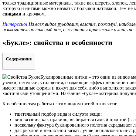
только традиционные материалы, такие как шерсть, хлопок, ле
которую и нитями можно назвать с большой натяжкой. Тем не м
спицами
и крючком.
Интересно!
Из всех видов рукоделия, вязание, пожалуй, наибо
исключительно сильный пол, а женщины привлекались лишь на 
«Букле»: свойства и особенности
Содержание
Буклированные нитки – это один из видов м
узелки, петельки, утолщения, создающие эффект неровной пове
имеют пышные формы и вяжут для себя, либо выполняют заказ 
хаотичными утолщениями. Название «букле» материал получил 
К особенностям работы с этим видом нитей относятся:
тщательный подбор вида и силуэта вещи;
вид вязания, как правило, выбирается самый простой (гл
поскольку фактура буклированного полотна скрадывает л
для рыхлой и неплотной вязки лучше использовать инстр
необходимо контролировать каждый ряд вязания, количес