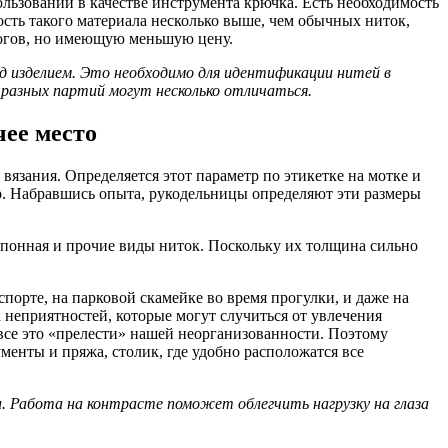
льзовании в качестве инструмента крючка. Есть необходимость
сть такого материала несколько выше, чем обычных ниток,
огов, но имеющую меньшую цену.
ад изделием. Это необходимо для идентификации нитей в
а разных партий могут несколько отличаться.
чее место
язания. Определяется этот параметр по этикетке на мотке и
тр. Набравшись опыта, рукодельницы определяют эти размеры
омпонная и прочие виды ниток. Поскольку их толщина сильно
спорте, на парковой скамейке во время прогулки, и даже на
а неприятностей, которые могут случиться от увлечения
 все это «прелести» нашей неорганизованности. Поэтому
менты и пряжа, столик, где удобно расположатся все
и. Работа на контрасте поможет облегчить нагрузку на глаза