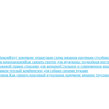
Круг крючком: пошаговая схема вязания прочным столбик
Как связать свитер для мужчины: подробная ин
Стильное и современное вя
яжем теплый комбинезон для собаки своими руками
Как связать красивый купальник крючком: вязание трусико