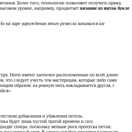
етания. Более того, технологии позволяют получить пряжу,
 высоком уровне, например, процветает
вязание из ниток букле
Но на заре зарождения этого ремесла занимался им
ктуру. Нити имеют хаотично расположенные по всей длине
м, что следует учесть тем мастерицам, которые либо сами
ющим образом: на ровную нить накладывается другая, с
ийся».
ичеством добавления и убавления петель;
нка будет лишь пустой тратой времени и сил;
дходят спицы, поскольку меньше риск пропуска петли;
ти письменный учет. В случае ошибки придется распускать