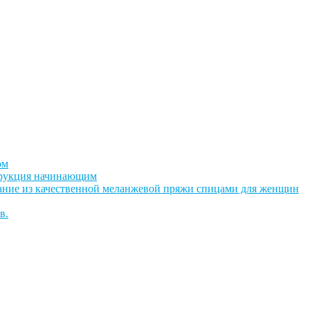
ом
струкция начинающим
зание из качественной меланжевой пряжи спицами для женщин
в.