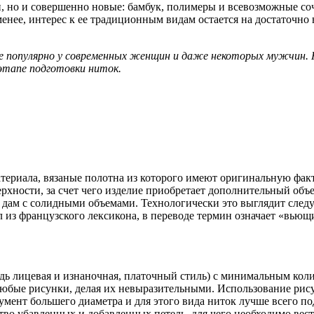
н, но и совершенно новые: бамбук, полимеры и всевозможные соч
енее, интерес к ее традиционным видам остается на достаточно
лее популярно у современных женщин и даже некоторых мужчин. 
этапе подготовки ниток.
атериала, вязаные полотна из которого имеют оригинальную фа
рхности, за счет чего изделие приобретает дополнительный объе
дам с солидными объемами. Технологически это выглядит следу
из французского лексикона, в переводе термин означает «вьющ
адь лицевая и изнаночная, платочный стиль) с минимальным кол
юбые рисунки, делая их невыразительными. Использование рису
умент большего диаметра и для этого вида ниток лучше всего по
тво убавленных и добавленных петель, для чего необходимо вес