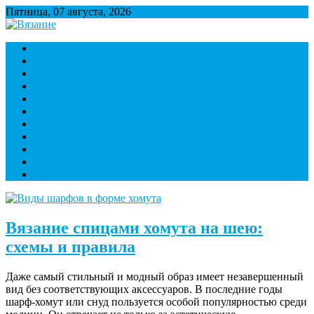
Пятница, 07 августа, 2026
Множество полезной информации о вязании
Варежки
Вязание
Игрушки
Кофты
Крючок
Начинающим
Носки
Спицы
Тапки
Шапки
Шарфы
Контакты
Вязание спицами хомута на шею:
схемы и правила
Даже самый стильный и модный образ имеет незавершенный
вид без соответствующих аксессуаров. В последние годы
шарф-хомут или снуд пользуется особой популярностью среди